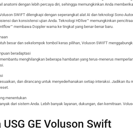
tail anatomi dengan lebih percaya diri, sehingga memungkinkan Anda memberik
 Voluson SWIFT dilengkapi dengan seperangkat alat AI dan teknologi Sono-Aut
siensi dan konsistensi ujian Anda. Teknologi HDlive™ memungkinkan pencitra
ntflow™ membawa Doppler warna ke tingkat yang benar-benar baru.
anaan
ntuh besar dan sekelompok tombol keras pilihan, Voluson SWIFT menggabungka
mpuan beradaptasi
 membantu menghilangkan beberapa hambatan yang terus-menerus memperlam
si.
si
esuaikan, dan dirancang untuk menyederhanakan setiap interaksi. Jadikan itu
eset.
 yang menentukan
anyak dari sistem Anda. Lebih banyak layanan, dukungan, dan kemitraan. Volu
 USG GE Voluson Swift