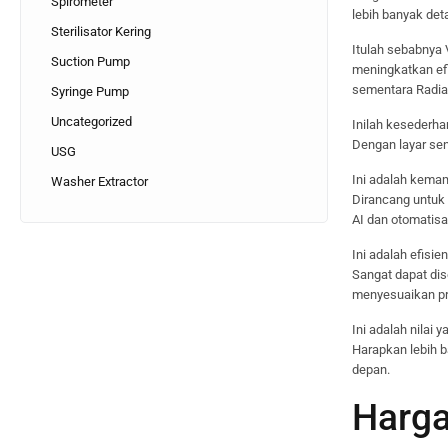
Spirometer
lebih banyak de
Sterilisator Kering
Itulah sebabnya
Suction Pump
meningkatkan efi
sementara Radia
Syringe Pump
Uncategorized
Inilah kesederh
Dengan layar se
USG
Ini adalah kema
Washer Extractor
Dirancang untuk
AI dan otomatisa
Ini adalah efisien
Sangat dapat dis
menyesuaikan pr
Ini adalah nilai
Harapkan lebih b
depan.
Harga