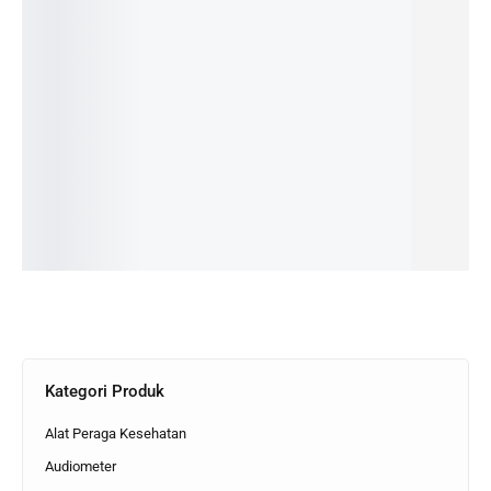
Washer
Washer
Washer
Washer
Washer
& Dryer
Extractor
& Dryer
Extractor
Extractor
Yamamo
Yamamo
Yamamo
Yamamo
Yamamo
to 35 Kg
to
to 35 Kg
to 43 Kg
to
WUD352
Kapasita
WUD352
WUN
Kapasita
GAU
s 22 Kg
SAU
434AU
s 29 Kg
WUN234
WUN
Read
Read
Read
AU
294AU
more
more
more
Read
Read
more
more
Kategori Produk
Alat Peraga Kesehatan
Audiometer