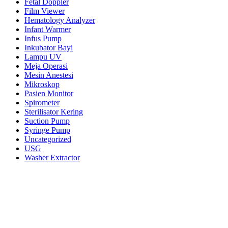
Fetal Doppler
Film Viewer
Hematology Analyzer
Infant Warmer
Infus Pump
Inkubator Bayi
Lampu UV
Meja Operasi
Mesin Anestesi
Mikroskop
Pasien Monitor
Spirometer
Sterilisator Kering
Suction Pump
Syringe Pump
Uncategorized
USG
Washer Extractor