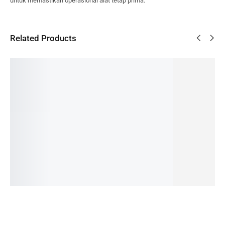
untuk memastikan operasional alat tetap prima.
Related Products
Autoclav
Autoclav
Autoclav
Autoclav
Autoclav
e GEA 24
e
e GEA
e Runyes
e
Liter
Hirayam
100 Liter
SEA-23
Tuttnaue
a 50 Liter
HD
r 2340E
Read
Read
HVE-50
more
more
Read
Read
more
more
Read
more